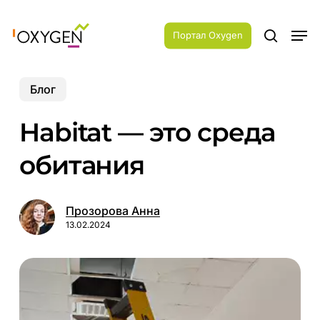
Skip
Menu
to
Men
main
Портал Oxygen
search
content
Блог
Habitat — это среда
обитания
Прозорова Анна
13.02.2024