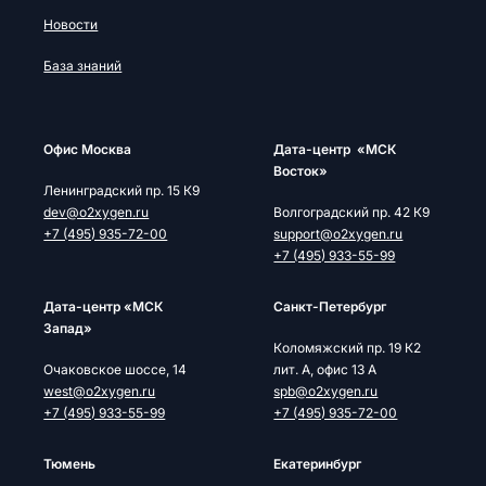
Новости
База знаний
Офис Москва
Дата-центр «МСК
Восток»
Ленинградский пр. 15 К9
dev@o2xygen.ru
Волгоградский пр. 42 К9
+7 (495) 935-72-00
support@o2xygen.ru
+7 (495) 933-55-99
Дата-центр «МСК
Cанкт-Петербург
Запад»
Коломяжский пр. 19 К2
Очаковское шоссе, 14
лит. А, офис 13 А
west@o2xygen.ru
spb@o2xygen.ru
+7 (495) 933-55-99
+7 (495) 935-72-00
Тюмень
Екатеринбург