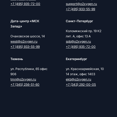
+7 (495) 935-72-00
support@o2xygen.ru
+7 (495) 933-55-99
Дата-центр «МСК
Cанкт-Петербург
Запад»
Коломяжский пр. 19 К2
Очаковское шоссе, 14
лит. А, офис 13 А
west@o2xygen.ru
spb@o2xygen.ru
+7 (495) 933-55-99
+7 (495) 935-72-00
Тюмень
Екатеринбург
ул. Республики, 65 офис
ул. Красноармейская, 10
906
14 этаж, офис 1403
tmn@o2xygen.ru
ekb@o2xygen.ru
+7 (345) 256-51-60
+7 (343) 292-00-05