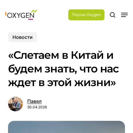
Skip
Menu
to
Men
main
Портал Oxygen
search
content
Новости
«Слетаем в Китай и
будем знать, что нас
ждет в этой жизни»
Павел
30.04.2026