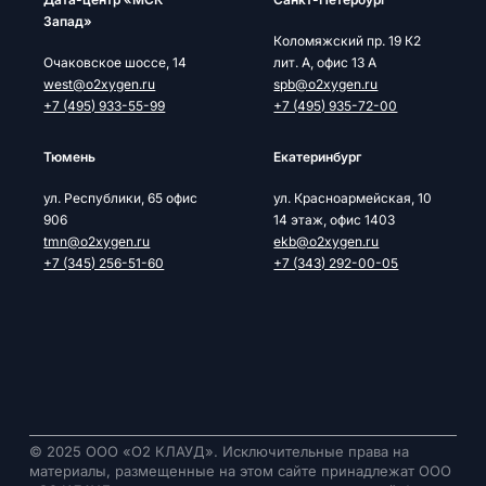
Запад»
Коломяжский пр. 19 К2
Очаковское шоссе, 14
лит. А, офис 13 А
west@o2xygen.ru
spb@o2xygen.ru
+7 (495) 933-55-99
+7 (495) 935-72-00
Тюмень
Екатеринбург
ул. Республики, 65 офис
ул. Красноармейская, 10
906
14 этаж, офис 1403
tmn@o2xygen.ru
ekb@o2xygen.ru
+7 (345) 256-51-60
+7 (343) 292-00-05
© 2025 ООО «О2 КЛАУД». Исключительные права на
материалы, размещенные на этом сайте принадлежат ООО