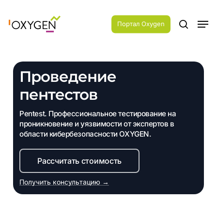
Skip
Menu
to
Men
main
Портал Oxygen
search
content
Проведение
пентестов
Pentest. Профессиональное тестирование на
проникновение и уязвимости от экспертов в
области кибербезопасности OXYGEN.
Рассчитать стоимость
Получить консультацию →