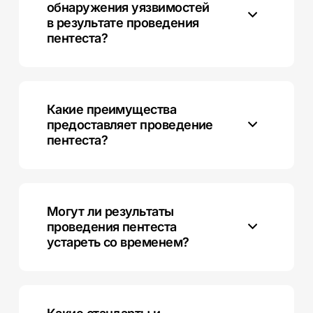
обнаружения уязвимостей
в результате проведения
пентеста?
После выявления уязвимостей, рекомендуется
предпринять соответствующие меры по устранению
обнаруженных рисков и обновлению системы.
Какие преимущества
предоставляет проведение
пентеста?
Пентест помогает выявить уязвимости, повысить
устойчивость к кибератакам, улучшить
компетенции сотрудников и обеспечить лучшую
Могут ли результаты
готовность инфраструктуры к возможным атакам.
проведения пентеста
устареть со временем?
Да, результаты могут устаревать, поэтому
рекомендуется проводить тестирование регулярно,
особенно при изменениях в инфраструктуре или