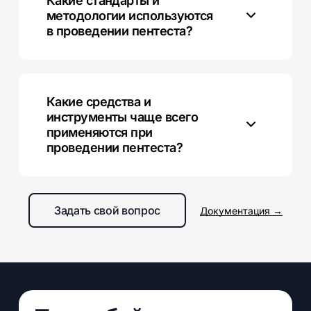
Какие стандарты и
после внесения значительных обновлений.
методологии используются
в проведении пентеста?
Существует множество стандартов и методологий,
таких как OWASP, OSSTMM, которые
предоставляют рекомендации и руководства по
Какие средства и
проведению пентеста.
инструменты чаще всего
применяются при
проведении пентеста?
При проведении пентеста используются различные
инструменты, такие как Metasploit, Nmap, Wireshark
Задать свой вопрос
Документация →
и другие, а также собственные методы,
разработанные командой экспертов.