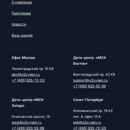
О компании
Партнерам
Новости
База знаний
Офис Москва
Дата-центр «МСК
Восток»
Ленинградский пр. 15 К9
dev@o2xygen.ru
Волгоградский пр. 42 К9
+7 (495) 935-72-00
support@o2xygen.ru
+7 (495) 933-55-99
Дата-центр «МСК
Cанкт-Петербург
Запад»
Коломяжский пр. 19 К2
Очаковское шоссе, 14
лит. А, офис 13 А
west@o2xygen.ru
spb@o2xygen.ru
+7 (495) 933-55-99
+7 (495) 935-72-00