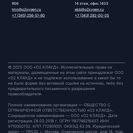
906
14 этаж, офис 1403
tmn@o2xygen.ru
ekb@o2xygen.ru
+7 (345) 256-51-60
+7 (343) 292-00-05
© 2025 ООО «О2 КЛАУД». Исключительные права на
материалы, размещенные на этом сайте принадлежат ООО
«О2 КЛАУД» и не подлежат использованию в какой бы то
ни было форме без активной ссылки на источник, либо без
предварительного письменного разрешения
правообладателя.
Полное наименование организации — ОБЩЕСТВО С
ОГРАНИЧЕННОЙ ОТВЕТСТВЕННОСТЬЮ «О2 КЛАУД».
Сокращенное наименование — ООО «О2 КЛАУД». Дата
регистрации 28.02.2018 г. ОГРН 1187746216437. ИНН
9710050732. КПП 772901001. ОКВЭД 62.09. Юридический
адрес — 119530, г. Москва, Очаковское шоссе, дом 14, пом.