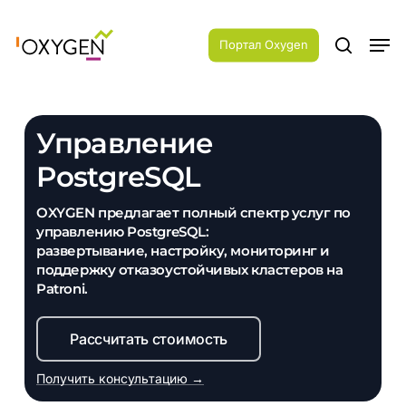
Skip
Menu
to
Men
main
Портал Oxygen
search
content
Управление
PostgreSQL
OXYGEN предлагает полный спектр услуг по
управлению PostgreSQL:
развертывание, настройку, мониторинг и
поддержку отказоустойчивых кластеров на
Patroni.
Рассчитать стоимость
Получить консультацию →