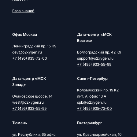
База знаний
Офис Москва
Дата-центр «МСК
Восток»
Ленинградский пр. 15 К9
dev@o2xygen.ru
Волгоградский пр. 42 К9
+7 (495) 935-72-00
support@o2xygen.ru
+7 (495) 933-55-99
Дата-центр «МСК
Cанкт-Петербург
Запад»
Коломяжский пр. 19 К2
Очаковское шоссе, 14
лит. А, офис 13 А
west@o2xygen.ru
spb@o2xygen.ru
+7 (495) 933-55-99
+7 (495) 935-72-00
Тюмень
Екатеринбург
ул. Республики, 65 офис
ул. Красноармейская, 10