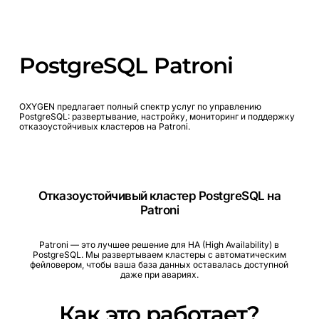
PostgreSQL
Patroni
OXYGEN
предлагает
полный
спектр
услуг
по
управлению
PostgreSQL:
развертывание,
настройку,
мониторинг и
поддержку
отказоустойчивых
кластеров
на
Patroni.
Отказоустойчивый
кластер
PostgreSQL
на
Patroni
Patroni
—
это
лучшее
решение
для
HA
(High
Availability)
в
PostgreSQL.
Мы
развертываем
кластеры
с
автоматическим
фейловером,
чтобы
ваша
база
данных
оставалась
доступной
даже
при
авариях.
Как
это
работает?