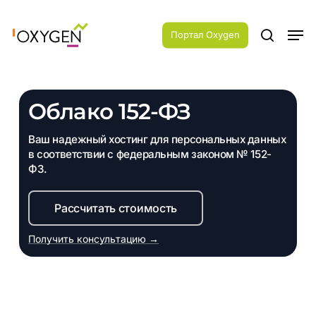
Skip
Menu
to
Men
main
Портал Oxygen
search
content
Облако 152-ФЗ
Ваш надежный хостинг для персональных данных
в соответствии с федеральным законом № 152-
ФЗ.
Рассчитать стоимость
Получить консультацию →