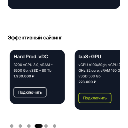
Эффективный сайзинг
Hard Prod. vDC
IaaS+GPU
3200 vCPU 3.0, vRAM –
vGPU A100/80gb, vCPU 2.2
6500 Gb, vSSD – 80 Tb
GHz 32 core, vRAM 160 Gb,
1.930.000 ₽
vSSD 500 Gb
223.000 ₽
Подключить
Подключить