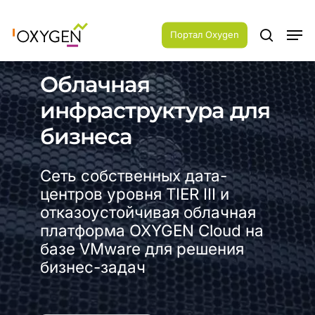
Skip
Menu
to
Men
main
Портал Oxygen
search
content
Облачная
инфраструктура для
бизнеса
Сеть собственных дата-
центров уровня TIER III и
отказоустойчивая облачная
платформа OXYGEN Cloud на
базе VMware для решения
бизнес-задач