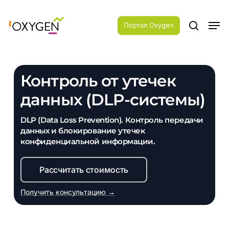
Skip
Menu
to
Men
main
Портал Oxygen
search
content
Контроль от утечек
данных (DLP-системы)
DLP (Data Loss Prevention). Контроль передачи
данных и блокирование утечек
конфиденциальной информации.
Рассчитать стоимость
Получить консультацию →