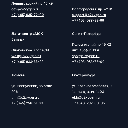
Ленинградский пр. 15 К9
dev@o2xygen.ru
Волгоградский пр. 42 К9
+7 (495) 935-72-00
support@o2xygen.ru
+7 (495) 933-55-99
Дата-центр «МСК
Cанкт-Петербург
Запад»
Коломяжский пр. 19 К2
Очаковское шоссе, 14
лит. А, офис 13 А
west@o2xygen.ru
spb@o2xygen.ru
+7 (495) 933-55-99
+7 (495) 935-72-00
Тюмень
Екатеринбург
ул. Республики, 65 офис
ул. Красноармейская, 10
906
14 этаж, офис 1403
tmn@o2xygen.ru
ekb@o2xygen.ru
+7 (345) 256-51-60
+7 (343) 292-00-05