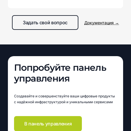
DLP использует алгоритмы анализа содержания,
контекстные правила и машинное обучение для
Задать свой вопрос
Документация →
обнаружения и блокирования угроз безопасности
данных.
Попробуйте
панель
управления
Создавайте и совершенствуйте ваши цифровые продукты
с надёжной инфраструктурой и уникальными сервисами
В панель управления