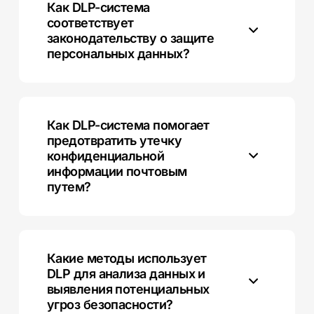
Как DLP-система
соответствует
законодательству о защите
персональных данных?
DLP позволяет предприятиям настроить политики
безопасности в соответствии с требованиями
законодательства и предотвращает утечки
Как DLP-система помогает
персональной информации.
предотвратить утечку
конфиденциальной
информации почтовым
путем?
DLP сканирует электронные сообщения на наличие
конфиденциальной информации и блокирует или
предупреждает о попытках ее передачи.
Какие методы использует
DLP для анализа данных и
выявления потенциальных
угроз безопасности?