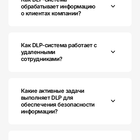
обрабатывает информацию
о клиентах компании?
DLP анализирует данные о клиентах, обнаруживает
и блокирует попытки несанкционированного
доступа к их личным данным.
Как DLP-система работает с
удаленными
сотрудниками?
DLP обеспечивает контроль за передачей данных с
удаленных устройств и мониторит действия
сотрудников вне офиса.
Какие активные задачи
выполняет DLP для
обеспечения безопасности
информации?
DLP анализирует сетевой трафик, контролирует
действия пользователей и обнаруживает угрозы
безопасности в режиме реального времени.