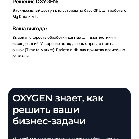
Решение OXYGEN:
Эксклюзивный доступ к кластерам на базе GPU для работы с
Big Data и ML.
Ваша выгода:
Высокая скорость обработки данных для диагностики и
исследований. Ускорение вывода новых препаратов на
рынок (Time to Market). Работа с ИИ для принятия врачебных
решений.
OXYGEN
знает,
как
решить
ваши
бизнес-задачи
Мы
берём
на
себя
все
заботы
и
сервис
по
обслуживанию