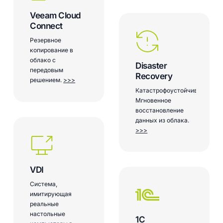
Veeam Cloud
Connect
Резервное
копирование в
облако с
Disaster
передовым
Recovery
решением.
>>>
Катастрофоустойчивость.
Мгновенное
восстановление
данных из облака.
>>>
VDI
Система,
имитирующая
реальные
настольные
1С