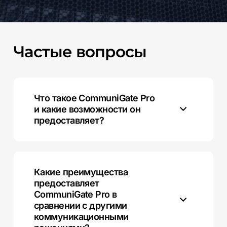
Частые
вопросы
Что такое CommuniGate Pro
и какие возможности он
предоставляет?
CommuniGate Pro — это платформа для организации
коммуникаций, включающая в себя электронную
почту, IP-телефонию, чаты, календари и файл-
Какие преимущества
сервер. Он обеспечивает высокую надежность и
предоставляет
масштабируемость для компаний.
CommuniGate Pro в
сравнении с другими
коммуникационными