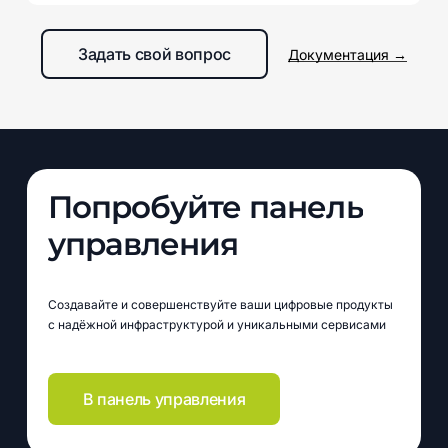
CommuniGate Pro предлагает встроенный биллинг и
интеграцию со сторонними системами, что
Задать свой вопрос
Документация →
позволяет оптимизировать затраты
на коммуникационные услуги для компаний в
Москве.
Попробуйте
панель
управления
Создавайте и совершенствуйте ваши цифровые продукты
с надёжной инфраструктурой и уникальными сервисами
В панель управления