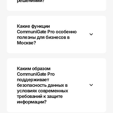
решениями?
CommuniGate Pro поддерживает интеграцию с
различными клиентами и платформами,
обеспечивая высокую гибкость и безопасность
Какие функции
коммуникаций. Он также масштабируется в
CommuniGate Pro особенно
зависимости от потребностей бизнеса.
полезны для бизнесов в
Москве?
В Москве CommuniGate Pro предлагает доступ к
мощной системе IP-телефонии, включая запись
звонков, видеоконференции и голосовую почту, что
Каким образом
особенно важно для компаний, ориентированных на
CommuniGate Pro
высококачественные коммуникации.
поддерживает
безопасность данных в
условиях современных
требований к защите
информации?