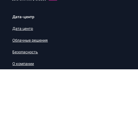
Дата-центр
Дата центр
Облачные решения
Безопасность
О компании
Партнерам
Новости
База знаний
Офис Москва
Дата-центр «МСК
Восток»
Ленинградский пр. 15 К9