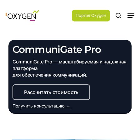
Skip
Menu
to
Men
main
Портал Oxygen
search
content
CommuniGate Pro
CommuniGate Pro — масштабируемая и надежная
платформа
для обеспечения коммуникаций.
Рассчитать стоимость
Получить консультацию →