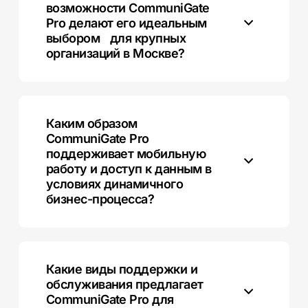
возможности CommuniGate
компаний в Москве.
Pro делают его идеальным
выбором для крупных
организаций в Москве?
CommuniGate Pro предлагает высокую
масштабируемость и производительность, что
позволяет обслуживать большие объемы данных
Каким образом
и пользователей, необходимых для крупных
CommuniGate Pro
компаний в Москве.
поддерживает мобильную
работу и доступ к данным в
условиях динамичного
бизнес-процесса?
CommuniGate Pro предоставляет доступ к данным
через веб-интерфейс и мобильные устройства,
обеспечивая удобство
Какие виды поддержки и
и эффективность работы в любой точке Москвы.
обслуживания предлагает
CommuniGate Pro для