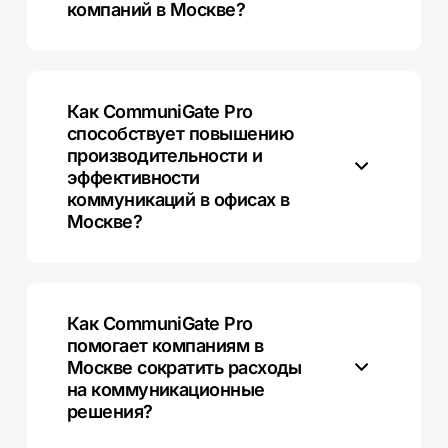
компаний в Москве?
CommuniGate Pro предоставляет круглосуточную
техническую поддержку и регулярные обновления,
что гарантирует стабильную работу системы для
Как CommuniGate Pro
московских компаний.
способствует повышению
производительности и
эффективности
коммуникаций в офисах в
Москве?
CommuniGate Pro обеспечивает интеграцию с
бронированием переговорных комнат и
управлением задачами, что улучшает организацию
Как CommuniGate Pro
рабочих процессов и координацию деятельности
помогает компаниям в
сотрудников в офисах Москвы.
Москве сократить расходы
на коммуникационные
решения?