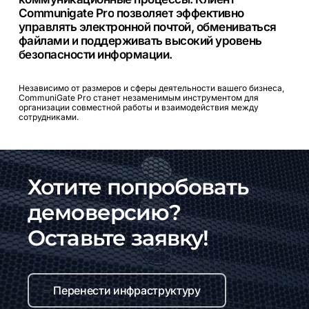
Communigate
Pro
позволяет
эффективно
управлять
электронной
почтой,
обмениваться
файлами
и
поддерживать
высокий
уровень
безопасности
информации.
Независимо
от
размеров
и
сферы
деятельности
вашего
бизнеса,
CommuniGate
Pro
станет
незаменимым
инструментом
для
организации
совместной
работы
и
взаимодействия
между
сотрудниками.
Хотите попробовать
демоверсию?
Оставьте заявку!
Перенести инфраструктуру