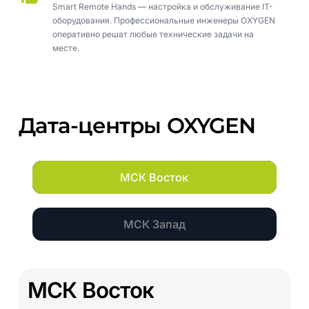
Smart Remote Hands — настройка и обслуживание IT-
оборудования. Профессиональные инженеры OXYGEN
оперативно решат любые технические задачи на
месте.
Дата-центры
OXYGEN
МСК Восток
МСК Запад
МСК
Восток