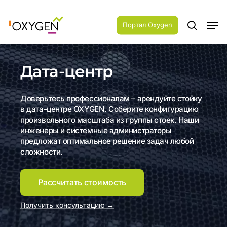
Skip
Menu
to
Men
main
Портал Oxygen
search
content
Дата-центр
Доверьтесь профессионалам – арендуйте стойку
в дата-центре OXYGEN. Соберите конфигурацию
произвольного масштаба из группы стоек. Наши
инженеры и системные администраторы
предложат оптимальное решение задач любой
сложности.
Рассчитать стоимость
Получить консультацию →