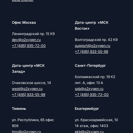
Офис Москва
Дата-центр «МСК
Восток»
Ленинградский пр. 15 К9
dev@o2xygen.ru
Волгоградский пр. 42 К9
+7 (495) 935-72-00
support@o2xygen.ru
+7 (495) 933-55-99
Дата-центр «МСК
Cанкт-Петербург
Запад»
Коломяжский пр. 19 К2
Очаковское шоссе, 14
лит. А, офис 13 А
west@o2xygen.ru
spb@o2xygen.ru
+7 (495) 933-55-99
+7 (495) 935-72-00
Тюмень
Екатеринбург
ул. Республики, 65 офис
ул. Красноармейская, 10
906
14 этаж, офис 1403
tmn@o2xygen.ru
ekb@o2xygen.ru