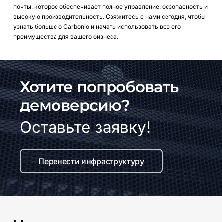
почты,
которое
обеспечивает
полное
управление,
безопасность
и
высокую
производительность.
Свяжитесь
с
нами
сегодня,
чтобы
узнать
больше
о
Carbonio
и
начать
использовать
все
его
преимущества
для
вашего
бизнеса.
Хотите попробовать
демоверсию?
Оставьте заявку!
Перенести инфраструктуру