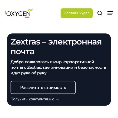
Skip
Menu
to
Men
main
Портал Oxygen
search
content
Zextras – электронная
почта
Добро пожаловать в мир корпоративной
почты с Zextras, где инновации и безопасность
идут рука об руку.
Рассчитать стоимость
Получить консультацию →