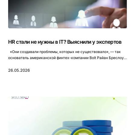
HR
стали
HR стали не нужны в IT? Выяснили у экспертов
не
нужны
«Они создавали проблемы, которых не существовало», — так
в
основатель американской финтех-компании Bolt Райан Бреслоу…
IT?
Выяснили
26.05.2026
у
экспертов