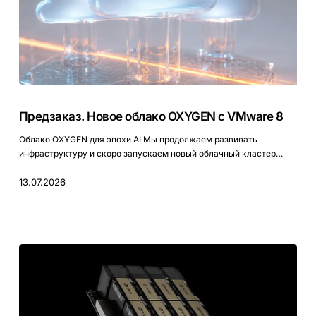
Предзаказ.
Новое
Предзаказ. Новое облако OXYGEN с VMware 8
облако
OXYGEN
Облако OXYGEN для эпохи AI Мы продолжаем развивать
с
инфраструктуру и скоро запускаем новый облачный кластер…
VMware
8
13.07.2026