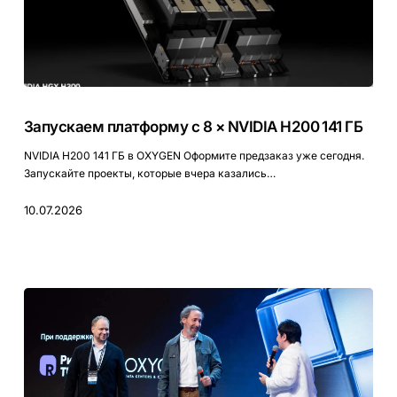
Запускаем
платформу
Запускаем платформу с 8 × NVIDIA H200 141 ГБ
с
8
NVIDIA H200 141 ГБ в OXYGEN Оформите предзаказ уже сегодня.
×
Запускайте проекты, которые вчера казались…
NVIDIA
H200
10.07.2026
141
ГБ