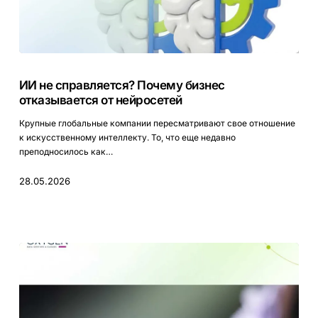
ИИ
не
ИИ не справляется? Почему бизнес
справляется?
отказывается от нейросетей
Почему
бизнес
Крупные глобальные компании пересматривают свое отношение
отказывается
к искусственному интеллекту. То, что еще недавно
от
преподносилось как…
нейросетей
28.05.2026