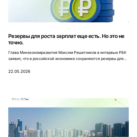
Резервы
для
Резервы для роста зарплат еще есть. Но это не
роста
точно.
зарплат
еще
Глава Минэкономразвития Максим Решетников в интервью РБК
есть.
заявил, что в российской экономике сохраняются резервы для…
Но
это
22.05.2026
не
точно.