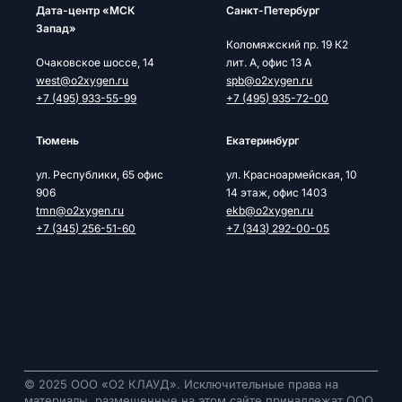
Дата-центр «МСК
Cанкт-Петербург
Запад»
Коломяжский пр. 19 К2
Очаковское шоссе, 14
лит. А, офис 13 А
west@o2xygen.ru
spb@o2xygen.ru
+7 (495) 933-55-99
+7 (495) 935-72-00
Тюмень
Екатеринбург
ул. Республики, 65 офис
ул. Красноармейская, 10
906
14 этаж, офис 1403
tmn@o2xygen.ru
ekb@o2xygen.ru
+7 (345) 256-51-60
+7 (343) 292-00-05
© 2025 ООО «О2 КЛАУД». Исключительные права на
материалы, размещенные на этом сайте принадлежат ООО