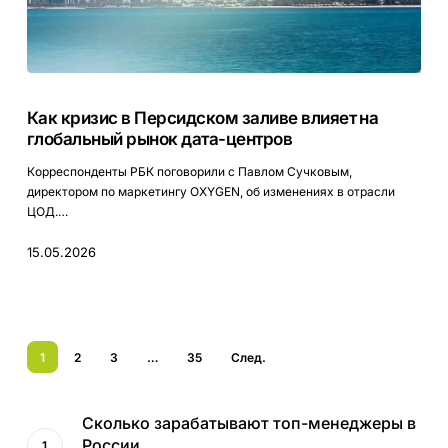
Как
кризис
Как кризис в Персидском заливе влияет на
в
глобальный рынок дата-центров
Персидском
заливе
Корреспонденты РБК поговорили с Павлом Сучковым,
влияет
директором по маркетингу OXYGEN, об изменениях в отрасли
на
ЦОД.…
глобальный
рынок
15.05.2026
дата-
центров
1
2
3
…
35
След.
Сколько зарабатывают топ-менеджеры в
России