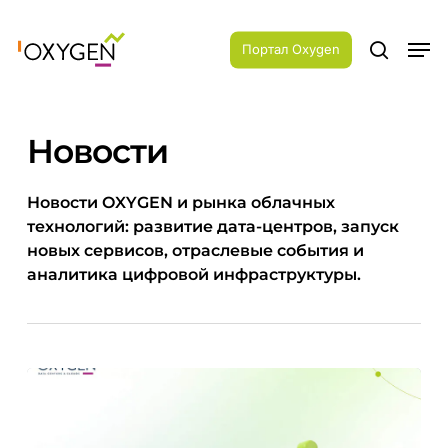
Skip
Menu
to
Men
main
Портал Oxygen
search
content
Новости
Новости OXYGEN и рынка облачных
технологий: развитие дата-центров, запуск
новых сервисов, отраслевые события и
аналитика цифровой инфраструктуры.