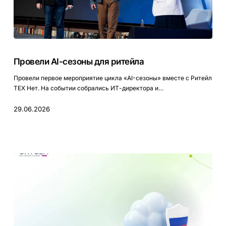
Провели
AI-
Провели AI-сезоны для ритейла
сезоны
для
Провели первое мероприятие цикла «AI-сезоны» вместе с Ритейл
ритейла
ТЕХ Нет. На событии собрались ИТ-директора и…
29.06.2026