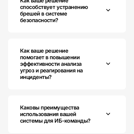
Как ваше решение
SOC, и анализ всей инфраструктуры для полной
способствует устранению
защиты от угроз.
брешей в системе
безопасности?
Наша система обеспечивает устранение брешей
благодаря непрерывному обновлению базы угроз и
точному обнаружению атак на основе индикаторов
Как ваше решение
компрометации и уникальных индикаторов атак.
помогает в повышении
эффективности анализа
угроз и реагирования на
инциденты?
Мы предоставляем инструменты для оперативного
обнаружения и реагирования на угрозы, а также
визуализацию каждой стадии расследования с
Каковы преимущества
ретроспективным анализом.
использования вашей
системы для ИБ-команды?