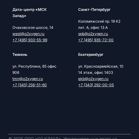
Дата-центр «МСК
Cанкт-Петербург
Запад»
Коломяжский пр. 19 К2
Очаковское шоссе, 14
лит. А, офис 13 А
west@o2xygen.ru
spb@o2xygen.ru
+7 (495) 933-55-99
+7 (495) 935-72-00
Тюмень
Екатеринбург
ул. Республики, 65 офис
ул. Красноармейская, 10
906
14 этаж, офис 1403
tmn@o2xygen.ru
ekb@o2xygen.ru
+7 (345) 256-51-60
+7 (343) 292-00-05
© 2025 ООО «О2 КЛАУД». Исключительные права на