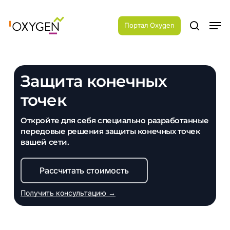
Skip
Menu
to
Men
main
Портал Oxygen
search
content
Защита конечных
точек
Откройте для себя специально разработанные
передовые решения защиты конечных точек
вашей сети.
Рассчитать стоимость
Получить консультацию →