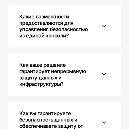
Наше решение снижает нагрузку на ИБ-команду,
автоматизируя и оптимизируя процессы работы в
SOC, что позволяет им оперативно реагировать на
Какие возможности
инциденты.
предоставляются для
управления безопасностью
из единой консоли?
Из единой консоли вы можете управлять всеми
аспектами безопасности — от мониторинга до
реагирования на инциденты, включая облачные и
Как ваше решение
локальные ресурсы.
гарантирует непрерывную
защиту данных и
инфраструктуры?
Наша система обеспечивает постоянное
обновление базы угроз, эффективное обнаружение
атак и оперативное реагирование на инциденты,
Как вы гарантируете
обеспечивая непрерывную защиту.
безопасность данных и
обеспечиваете защиту от