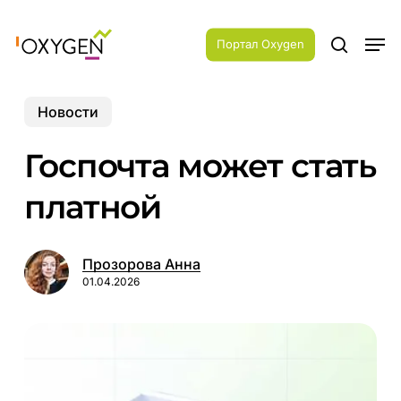
Skip
Menu
to
Men
main
Портал Oxygen
search
content
Новости
Госпочта может стать
платной
Прозорова Анна
01.04.2026