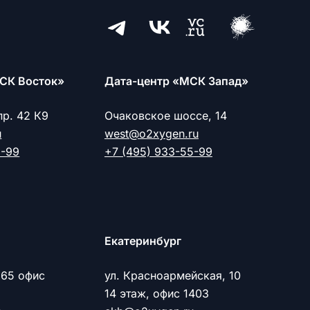
СК Восток»
Дата-центр «МСК Запад»
пр. 42 К9
Очаковское шоссе, 14
u
west@o2xygen.ru
5-99
+7 (495) 933-55-99
Екатеринбург
 65 офис
ул. Красноармейская, 10
14 этаж, офис 1403