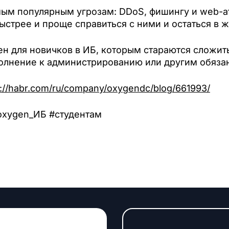
мым популярным угрозам: DDoS, фишингу и web-а
ыстрее и проще справиться с ними и остаться в 
ен для новичков в ИБ, которым стараются сложит
олнение к администрированию или другим обяза
s://habr.com/ru/company/oxygendc/blog/661993/
oxygen_ИБ #студентам