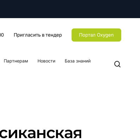
Menu
00
Пригласить в тендер
Портал Oxygen
Партнерам
Новости
База знаний
searc
ксиканская