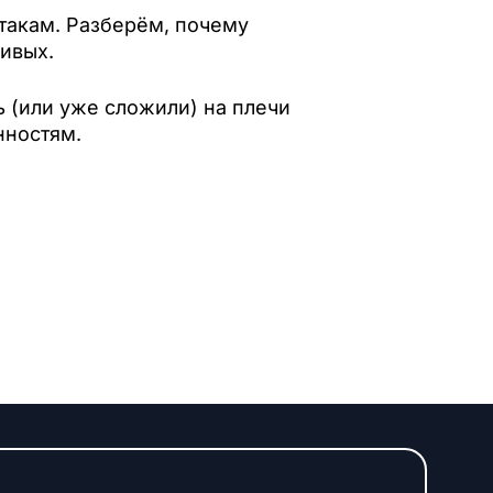
такам. Разберём, почему
живых.
ь (или уже сложили) на плечи
нностям.