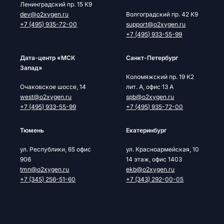
Ленинградский пр. 15 К9
dev@o2xygen.ru
Волгоградский пр. 42 К9
+7 (495) 935-72-00
support@o2xygen.ru
+7 (495) 933-55-99
Дата-центр «МСК
Cанкт-Петербург
Запад»
Коломяжский пр. 19 К2
Очаковское шоссе, 14
лит. А, офис 13 А
west@o2xygen.ru
spb@o2xygen.ru
+7 (495) 933-55-99
+7 (495) 935-72-00
Тюмень
Екатеринбург
ул. Республики, 65 офис
ул. Красноармейская, 10
906
14 этаж, офис 1403
tmn@o2xygen.ru
ekb@o2xygen.ru
+7 (345) 256-51-60
+7 (343) 292-00-05