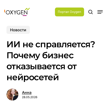
Skip
Menu
to
Men
main
Портал Oxygen
search
content
Новости
ИИ не справляется?
Почему бизнес
отказывается от
нейросетей
Анна
28.05.2026