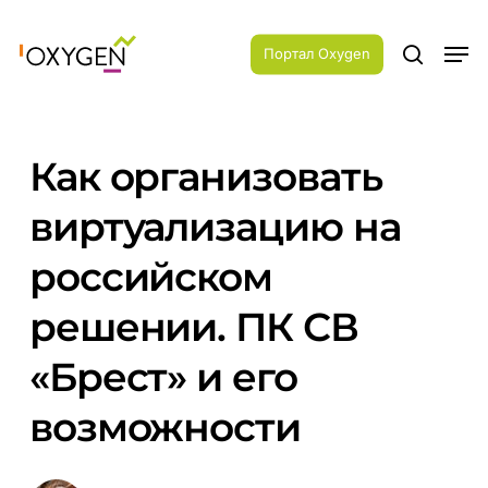
Skip
Menu
to
Men
main
Портал Oxygen
search
content
Как организовать
виртуализацию на
российском
решении. ПК СВ
«Брест» и его
возможности