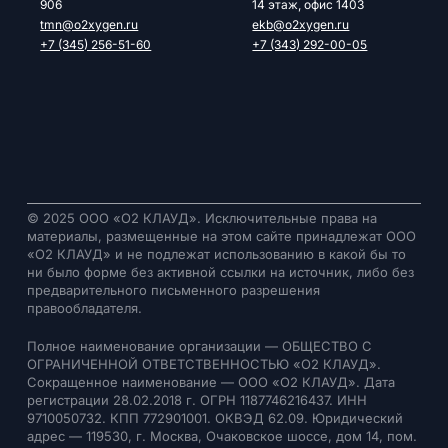
906
14 этаж, офис 1403
tmn@o2xygen.ru
ekb@o2xygen.ru
+7 (345) 256-51-60
+7 (343) 292-00-05
© 2025 ООО «О2 КЛАУД». Исключительные права на
материалы, размещенные на этом сайте принадлежат ООО
«О2 КЛАУД» и не подлежат использованию в какой бы то
ни было форме без активной ссылки на источник, либо без
предварительного письменного разрешения
правообладателя.
Полное наименование организации — ОБЩЕСТВО С
ОГРАНИЧЕННОЙ ОТВЕТСТВЕННОСТЬЮ «О2 КЛАУД».
Сокращенное наименование — ООО «О2 КЛАУД». Дата
регистрации 28.02.2018 г. ОГРН 1187746216437. ИНН
9710050732. КПП 772901001. ОКВЭД 62.09. Юридический
адрес — 119530, г. Москва, Очаковское шоссе, дом 14, пом.