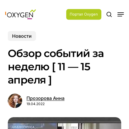
Skip
Menu
to
Men
main
Портал Oxygen
search
content
Новости
Обзор событий за
неделю [ 11 — 15
апреля ]
Прозорова Анна
19.04.2022