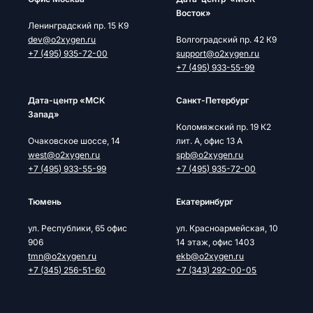
Восток»
Ленинградский пр. 15 К9
dev@o2xygen.ru
Волгоградский пр. 42 К9
+7 (495) 935-72-00
support@o2xygen.ru
+7 (495) 933-55-99
Дата-центр «МСК
Cанкт-Петербург
Запад»
Коломяжский пр. 19 К2
Очаковское шоссе, 14
лит. А, офис 13 А
west@o2xygen.ru
spb@o2xygen.ru
+7 (495) 933-55-99
+7 (495) 935-72-00
Тюмень
Екатеринбург
ул. Республики, 65 офис
ул. Красноармейская, 10
906
14 этаж, офис 1403
tmn@o2xygen.ru
ekb@o2xygen.ru
+7 (345) 256-51-60
+7 (343) 292-00-05