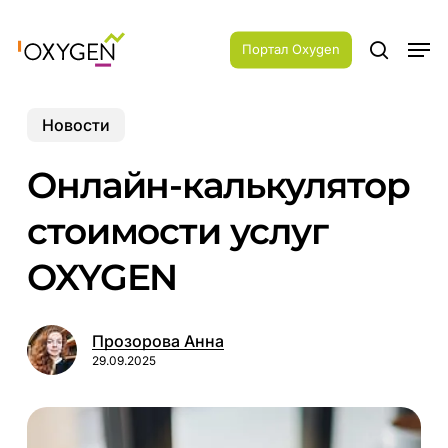
Skip
Menu
to
Men
main
Портал Oxygen
search
content
Новости
Онлайн-калькулятор
стоимости услуг
OXYGEN
Прозорова Анна
29.09.2025