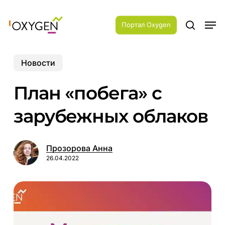
Skip
Menu
to
Men
main
Портал Oxygen
search
content
Новости
План «побега» с
зарубежных облаков
Прозорова Анна
26.04.2022