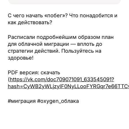
С чего начать «побег»? Что понадобится и
как действовать?
Расписали подробнейшим образом план
для облачной миграции — вплоть до
стратегии действий. Пользуйтесь на
здоровье!
PDF версия: скачать
(
https://vk.com/doc709071091_633545091?
hash=CyWB2yWLjzyIF0NyLLooFYRGqr7e66TTCv
#миграция #oxygen_облака