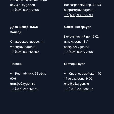
dev@o2xygen.ru
Волгоградский пр. 42 К9
+7 (495) 935-72-00
support@o2xygen.ru
+7 (495) 933-55-99
Дата-центр «МСК
Cанкт-Петербург
Запад»
Коломяжский пр. 19 К2
Очаковское шоссе, 14
лит. А, офис 13 А
west@o2xygen.ru
spb@o2xygen.ru
+7 (495) 933-55-99
+7 (495) 935-72-00
Тюмень
Екатеринбург
ул. Республики, 65 офис
ул. Красноармейская, 10
906
14 этаж, офис 1403
tmn@o2xygen.ru
ekb@o2xygen.ru
+7 (345) 256-51-60
+7 (343) 292-00-05