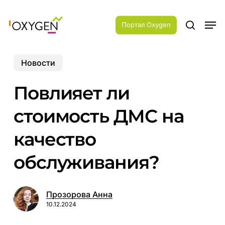
Skip
Menu
to
Men
main
Портал Oxygen
search
content
Новости
Повлияет ли
стоимость ДМС на
качество
обслуживания?
Прозорова Анна
10.12.2024