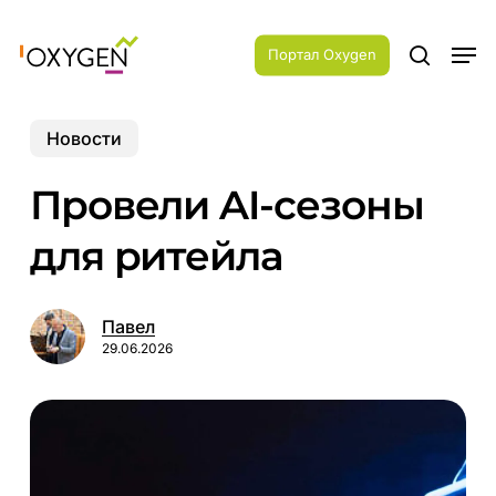
Skip
Menu
to
Men
main
Портал Oxygen
search
content
Новости
Провели AI-сезоны
для ритейла
Павел
29.06.2026