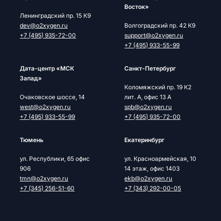
Восток»
Ленинградский пр. 15 К9
dev@o2xygen.ru
Волгоградский пр. 42 К9
+7 (495) 935-72-00
support@o2xygen.ru
+7 (495) 933-55-99
Дата-центр «МСК
Cанкт-Петербург
Запад»
Коломяжский пр. 19 К2
Очаковское шоссе, 14
лит. А, офис 13 А
west@o2xygen.ru
spb@o2xygen.ru
+7 (495) 933-55-99
+7 (495) 935-72-00
Тюмень
Екатеринбург
ул. Республики, 65 офис
ул. Красноармейская, 10
906
14 этаж, офис 1403
tmn@o2xygen.ru
ekb@o2xygen.ru
+7 (345) 256-51-60
+7 (343) 292-00-05