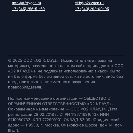
tmn@o2xygen.ru
ekb@o2xygen.ru
+7 (345) 256-51-60
+7 (343) 292-00-05
© 2025 ООО «О2 КЛАУД». Исключительные права на
материалы, размещенные на этом сайте принадлежат ООО
«О2 КЛАУД» и не подлежат использованию в какой бы то
ни было форме без активной ссылки на источник, либо без
предварительного письменного разрешения
правообладателя.
Полное наименование организации — ОБЩЕСТВО С
ОГРАНИЧЕННОЙ ОТВЕТСТВЕННОСТЬЮ «О2 КЛАУД».
Сокращенное наименование — ООО «О2 КЛАУД». Дата
регистрации 28.02.2018 г. ОГРН 1187746216437. ИНН
9710050732. КПП 772901001. ОКВЭД 62.09. Юридический
адрес — 119530, г. Москва, Очаковское шоссе, дом 14, пом.
III к. 1.