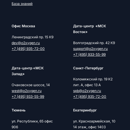
База знаний
Офис Москва
Дата-центр «МСК
Восток»
Ленинградский пр. 15 К9
dev@o2xygen.ru
Волгоградский пр. 42 К9
+7 (495) 935-72-00
support@o2xygen.ru
+7 (495) 933-55-99
Дата-центр «МСК
Cанкт-Петербург
Запад»
Коломяжский пр. 19 К2
Очаковское шоссе, 14
лит. А, офис 13 А
west@o2xygen.ru
spb@o2xygen.ru
+7 (495) 933-55-99
+7 (495) 935-72-00
Тюмень
Екатеринбург
ул. Республики, 65 офис
ул. Красноармейская, 10
906
14 этаж, офис 1403