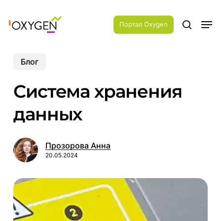
Skip
Menu
to
Men
main
Портал Oxygen
search
content
Блог
Система хранения
данных
Прозорова Анна
20.05.2024