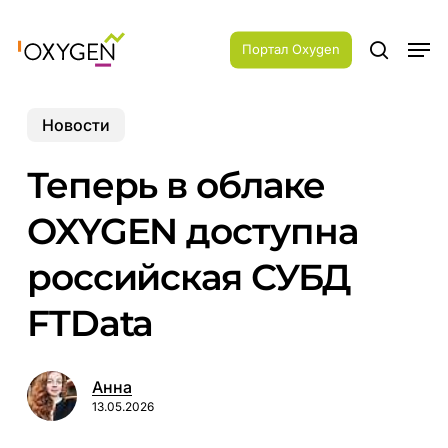
Skip
Menu
to
Men
main
Портал Oxygen
search
content
Новости
Теперь в облаке
OXYGEN доступна
российская СУБД
FTData
Анна
13.05.2026