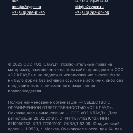
906
14 этаж, офис 1403
tmn@o2xygen.ru
ekb@o2xygen.ru
+7 (345) 256-51-60
+7 (343) 292-00-05
© 2025 ООО «О2 КЛАУД». Исключительные права на
материалы, размещенные на этом сайте принадлежат ООО
«О2 КЛАУД» и не подлежат использованию в какой бы то
ни было форме без активной ссылки на источник, либо без
предварительного письменного разрешения
правообладателя.
Полное наименование организации — ОБЩЕСТВО С
ОГРАНИЧЕННОЙ ОТВЕТСТВЕННОСТЬЮ «О2 КЛАУД».
Сокращенное наименование — ООО «О2 КЛАУД». Дата
регистрации 28.02.2018 г. ОГРН 1187746216437. ИНН
9710050732. КПП 772901001. ОКВЭД 62.09. Юридический
адрес — 119530, г. Москва, Очаковское шоссе, дом 14, пом.