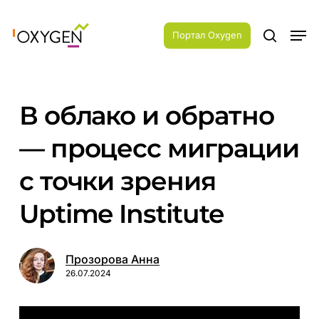
Skip
Menu
to
Men
main
Портал Oxygen
search
content
В облако и обратно
— процесс миграции
с точки зрения
Uptime Institute
Прозорова Анна
26.07.2024