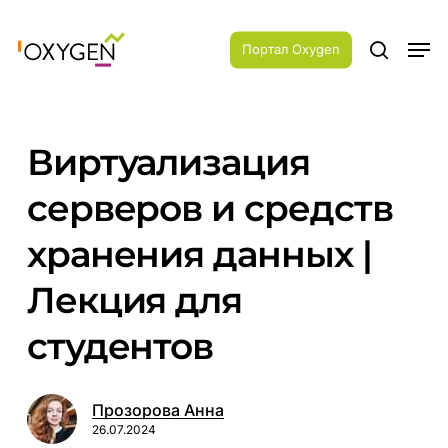
Skip
Menu
to
Men
main
Портал Oxygen
search
content
Виртуализация
серверов и средств
хранения данных |
Лекция для
студентов
Прозорова Анна
26.07.2024