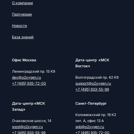
О компании
Партнерам
Новости
База знаний
Офис Москва
Дата-центр «МСК
Восток»
Ленинградский пр. 15 К9
dev@o2xygen.ru
Волгоградский пр. 42 К9
+7 (495) 935-72-00
support@o2xygen.ru
+7 (495) 933-55-99
Дата-центр «МСК
Cанкт-Петербург
Запад»
Коломяжский пр. 19 К2
Очаковское шоссе, 14
лит. А, офис 13 А
west@o2xygen.ru
spb@o2xygen.ru
+7 (495) 933-55-99
+7 (495) 935-72-00