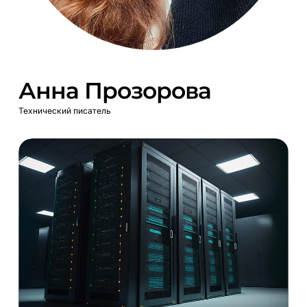
Анна Прозорова
Технический писатель
Облачное
хранилище
и
STaaS:
что
это
и
как
работает