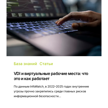
виртуальные
рабочие
места:
что
это
и
как
работает
База знаний
Статьи
VDI и виртуальные рабочие места: что
это и как работает
По данным InfoWatch, в 2022–2025 годах внутренние
угрозы прочно закрепились среди главных рисков
информационной безопасности…