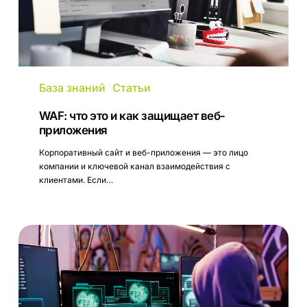
База знаний
Статьи
WAF: что это и как защищает веб-
приложения
Корпоративный сайт и веб-приложения — это лицо
компании и ключевой канал взаимодействия с
клиентами. Если…
DDoS-
атака:
что
это,
виды
и