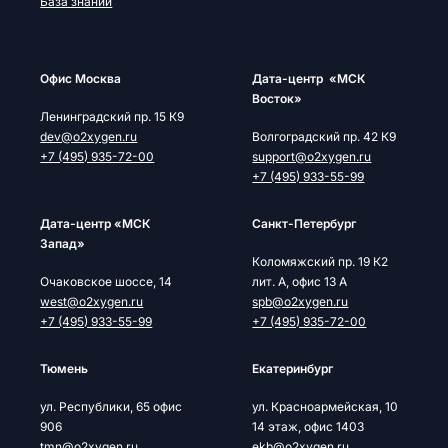
База знаний
Офис Москва
Дата-центр «МСК
Восток»
Ленинградский пр. 15 К9
dev@o2xygen.ru
Волгоградский пр. 42 К9
+7 (495) 935-72-00
support@o2xygen.ru
+7 (495) 933-55-99
Дата-центр «МСК
Cанкт-Петербург
Запад»
Коломяжский пр. 19 К2
Очаковское шоссе, 14
лит. А, офис 13 А
west@o2xygen.ru
spb@o2xygen.ru
+7 (495) 933-55-99
+7 (495) 935-72-00
Тюмень
Екатеринбург
ул. Республики, 65 офис
ул. Красноармейская, 10
906
14 этаж, офис 1403
tmn@o2xygen.ru
ekb@o2xygen.ru