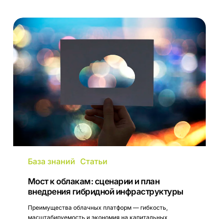
Мост
к
облакам:
сценарии
и
план
внедрения
гибридной
инфраструктуры
База знаний
Статьи
Мост к облакам: сценарии и план
внедрения гибридной инфраструктуры
Преимущества облачных платформ — гибкость,
масштабируемость и экономия на капитальных