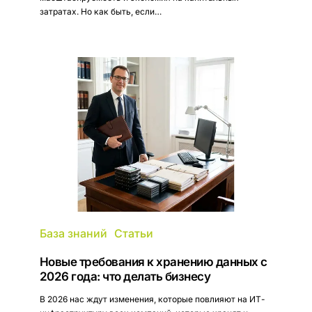
затратах. Но как быть, если…
Новые
требования
к
хранению
данных
с
2026
года:
что
делать
бизнесу
База знаний
Статьи
Новые требования к хранению данных с
2026 года: что делать бизнесу
В 2026 нас ждут изменения, которые повлияют на ИТ-