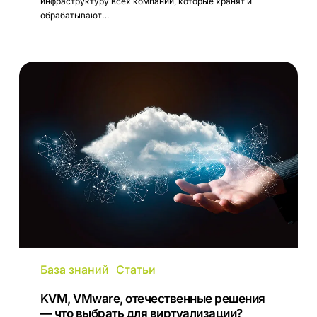
инфраструктуру всех компаний, которые хранят и
обрабатывают…
KVM,
VMware,
отечественные
решения
—
что
выбрать
для
виртуализации?
База знаний
Статьи
KVM, VMware, отечественные решения
— что выбрать для виртуализации?