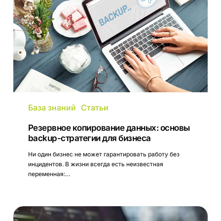
стратегии
для
бизнеса
База знаний
Статьи
Резервное копирование данных: основы
backup-стратегии для бизнеса
Ни один бизнес не может гарантировать работу без
инцидентов. В жизни всегда есть неизвестная
переменная:…
VDI
и