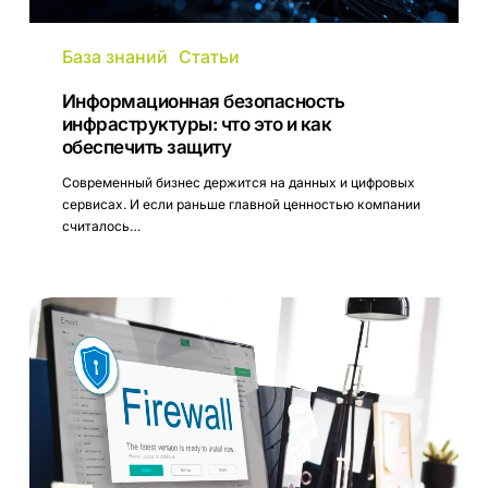
База знаний
Статьи
Информационная безопасность
инфраструктуры: что это и как
обеспечить защиту
Современный бизнес держится на данных и цифровых
сервисах. И если раньше главной ценностью компании
считалось…
WAF:
что
это
и
как
защищает
веб-
приложения