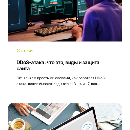
защита
сайта
Статьи
DDoS-атака: что это, виды и защита
сайта
Объясняем простыми словами, как работает DDoS-
атака, какие бывают виды атак L3, L4 и L7, как…
Резервное
копирование
данных:
основы
backup-