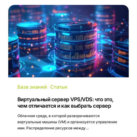
Виртуальный
сервер
VPS/VDS:
что
это,
чем
отличается
и
как
выбрать
сервер
База знаний
Статьи
Виртуальный сервер VPS/VDS: что это,
чем отличается и как выбрать сервер
Облачная среда, в которой разворачиваются
виртуальные машины (VM) и организуется управление
ими. Распределение ресурсов между…