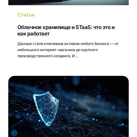
Статьи
Облачное хранилище и STaaS: что это и
как работает
Данные стали ключевым активом любого бизнеса — от
небольшого интернет-магазина до крупного
производственного холдинга. И…
Информационная
безопасность
инфраструктуры:
что
это
и
как
обеспечить
защиту