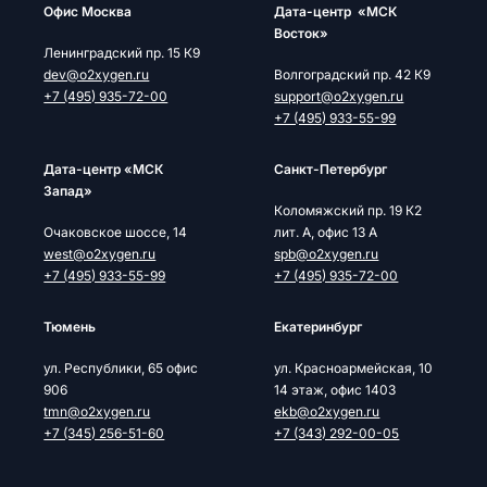
Офис Москва
Дата-центр «МСК
Восток»
Ленинградский пр. 15 К9
dev@o2xygen.ru
Волгоградский пр. 42 К9
+7 (495) 935-72-00
support@o2xygen.ru
+7 (495) 933-55-99
Дата-центр «МСК
Cанкт-Петербург
Запад»
Коломяжский пр. 19 К2
Очаковское шоссе, 14
лит. А, офис 13 А
west@o2xygen.ru
spb@o2xygen.ru
+7 (495) 933-55-99
+7 (495) 935-72-00
Тюмень
Екатеринбург
ул. Республики, 65 офис
ул. Красноармейская, 10
906
14 этаж, офис 1403
tmn@o2xygen.ru
ekb@o2xygen.ru
+7 (345) 256-51-60
+7 (343) 292-00-05