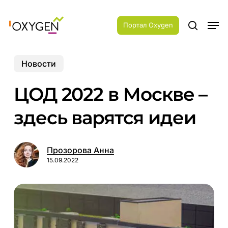
Skip
Menu
to
Men
main
Портал Oxygen
search
content
Новости
ЦОД 2022 в Москве –
здесь варятся идеи
Прозорова Анна
15.09.2022