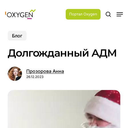
Skip
Menu
to
Men
main
Портал Oxygen
search
content
Блог
Долгожданный АДМ
Прозорова Анна
26.12.2023