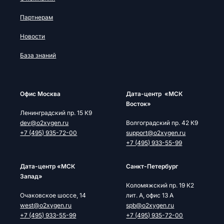
Партнерам
Новости
База знаний
Офис Москва
Дата-центр «МСК
Восток»
Ленинградский пр. 15 К9
dev@o2xygen.ru
Волгоградский пр. 42 К9
+7 (495) 935-72-00
support@o2xygen.ru
+7 (495) 933-55-99
Дата-центр «МСК
Cанкт-Петербург
Запад»
Коломяжский пр. 19 К2
Очаковское шоссе, 14
лит. А, офис 13 А
west@o2xygen.ru
spb@o2xygen.ru
+7 (495) 933-55-99
+7 (495) 935-72-00