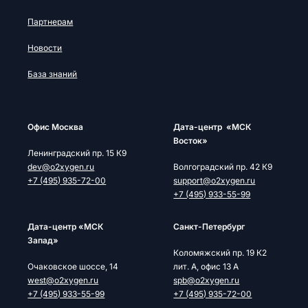
Партнерам
Новости
База знаний
Офис Москва
Дата-центр «МСК
Восток»
Ленинградский пр. 15 К9
dev@o2xygen.ru
Волгоградский пр. 42 К9
+7 (495) 935-72-00
support@o2xygen.ru
+7 (495) 933-55-99
Дата-центр «МСК
Cанкт-Петербург
Запад»
Коломяжский пр. 19 К2
Очаковское шоссе, 14
лит. А, офис 13 А
west@o2xygen.ru
spb@o2xygen.ru
+7 (495) 933-55-99
+7 (495) 935-72-00