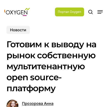
Skip
Menu
to
Men
main
Портал Oxygen
search
content
Новости
Готовим к выводу на
рынок собственную
мультитенантную
open source-
платформу
Прозорова Анна