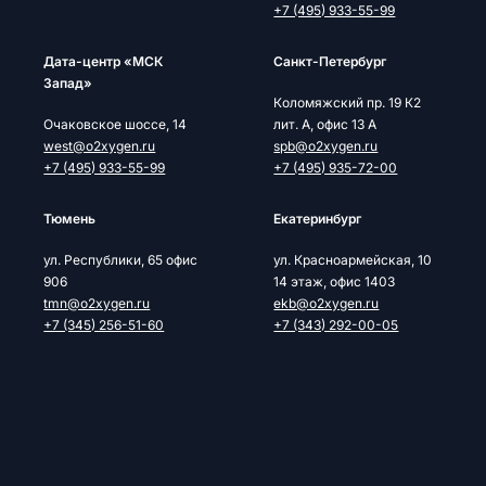
+7 (495) 933-55-99
Дата-центр «МСК
Cанкт-Петербург
Запад»
Коломяжский пр. 19 К2
Очаковское шоссе, 14
лит. А, офис 13 А
west@o2xygen.ru
spb@o2xygen.ru
+7 (495) 933-55-99
+7 (495) 935-72-00
Тюмень
Екатеринбург
ул. Республики, 65 офис
ул. Красноармейская, 10
906
14 этаж, офис 1403
tmn@o2xygen.ru
ekb@o2xygen.ru
+7 (345) 256-51-60
+7 (343) 292-00-05