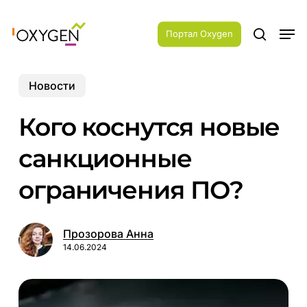
Skip
Menu
to
Men
main
Портал Oxygen
search
content
Новости
Кого коснутся новые
санкционные
ограничения ПО?
Прозорова Анна
14.06.2024