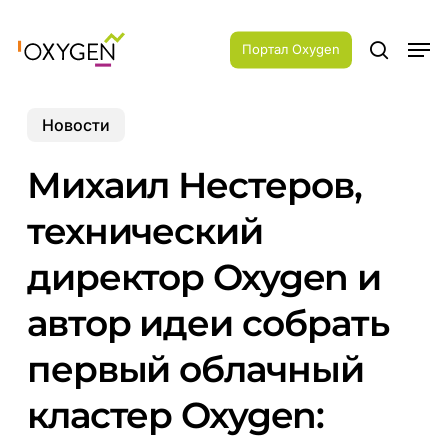
Skip
Menu
to
Men
main
Портал Oxygen
search
content
Новости
Михаил Нестеров,
технический
директор Oxygen и
автор идеи собрать
первый облачный
кластер Oxygen: