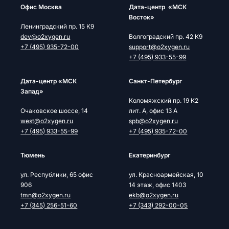
Офис Москва
Дата-центр «МСК
Восток»
Ленинградский пр. 15 К9
dev@o2xygen.ru
Волгоградский пр. 42 К9
+7 (495) 935-72-00
support@o2xygen.ru
+7 (495) 933-55-99
Дата-центр «МСК
Cанкт-Петербург
Запад»
Коломяжский пр. 19 К2
Очаковское шоссе, 14
лит. А, офис 13 А
west@o2xygen.ru
spb@o2xygen.ru
+7 (495) 933-55-99
+7 (495) 935-72-00
Тюмень
Екатеринбург
ул. Республики, 65 офис
ул. Красноармейская, 10
906
14 этаж, офис 1403
tmn@o2xygen.ru
ekb@o2xygen.ru
+7 (345) 256-51-60
+7 (343) 292-00-05