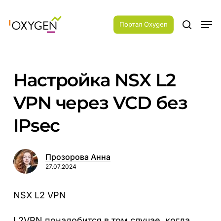
Skip
Menu
to
Men
main
Портал Oxygen
search
content
Настройка NSX L2
VPN через VCD без
IPsec
Прозорова Анна
27.07.2024
NSX L2 VPN
L2VPN понадобится в том случае, когда