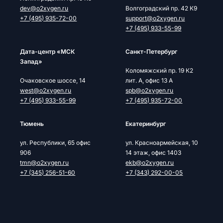
dev@o2xygen.ru
Волгоградский пр. 42 К9
+7 (495) 935-72-00
support@o2xygen.ru
+7 (495) 933-55-99
Дата-центр «МСК
Cанкт-Петербург
Запад»
Коломяжский пр. 19 К2
Очаковское шоссе, 14
лит. А, офис 13 А
west@o2xygen.ru
spb@o2xygen.ru
+7 (495) 933-55-99
+7 (495) 935-72-00
Тюмень
Екатеринбург
ул. Республики, 65 офис
ул. Красноармейская, 10
906
14 этаж, офис 1403
tmn@o2xygen.ru
ekb@o2xygen.ru
+7 (345) 256-51-60
+7 (343) 292-00-05