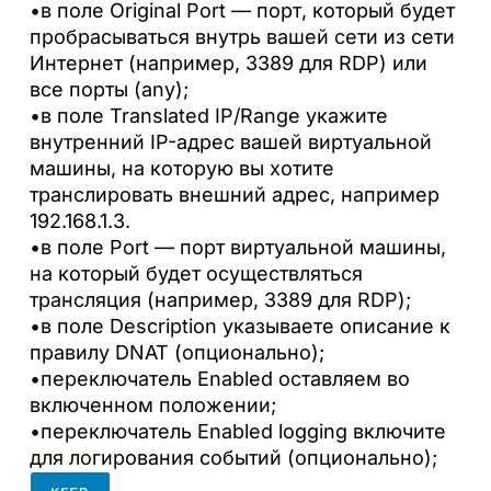
•в поле Original Port — порт, который будет
пробрасываться внутрь вашей сети из сети
Интернет (например, 3389 для RDP) или
все порты (any);
•в поле Translated IP/Range укажите
внутренний IP-адрес вашей виртуальной
машины, на которую вы хотите
транслировать внешний адрес, например
192.168.1.3.
•в поле Port — порт виртуальной машины,
на который будет осуществляться
трансляция (например, 3389 для RDP);
•в поле Description указываете описание к
правилу DNAT (опционально);
•переключатель Enabled оставляем во
включенном положении;
•переключатель Enabled logging включите
для логирования событий (опционально);