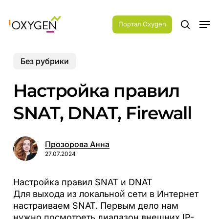
Skip
Menu
to
Men
main
Портал Oxygen
search
content
Без рубрики
Настройка правил
SNAT, DNAT, Firewall
Прозорова Анна
27.07.2024
Настройка правил SNAT и DNAT
Для выхода из локальной сети в Интернет
настраиваем SNAT. Первым дело нам
нужно посмотреть диапазон внешних IP-