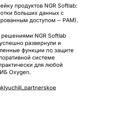
ейку продуктов NGR Softlab:
аботки больших данных с
гированным доступом ─ PAM).
 решениями NGR Softlab
 успешно развернули и
вленные функции по защите
рпоративной системе
 практически для любой
 ИБ Oxygen.
klyuchili_partnerskoe