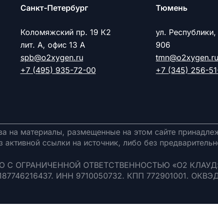
Cанкт-Петербург
Тюмень
Коломяжский пр. 19 К2
ул. Республики,
лит. А, офис 13 А
906
spb@o2xygen.ru
tmn@o2xygen.r
+7 (495) 935-72-00
+7 (345) 256-51
а на материалы, размещенные на этом сайте принадле
з активной ссылки на источник, либо без предваритель
ТВО С ОГРАНИЧЕННОЙ ОТВЕТСТВЕННОСТЬЮ «О2 КЛАУД»
1187746216437. ИНН 9710050732. КПП 772901001. ОКВЭД