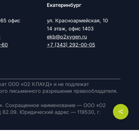
Екатеринбург
 65 офис
ул. Красноармейская, 10
14 этаж, офис 1403
u
ekb@o2xygen.ru
-60
+7 (343) 292-00-05
жат ООО «О2 КЛАУД» и не подлежат
ного письменного разрешения правообладателя.
. Сокращенное наименование — ООО «О2
Share
 62.09. Юридический адрес — 119530, г.