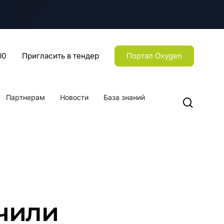
Menu
00
Пригласить в тендер
Портал Oxygen
Партнерам
Новости
База знаний
searc
ючили