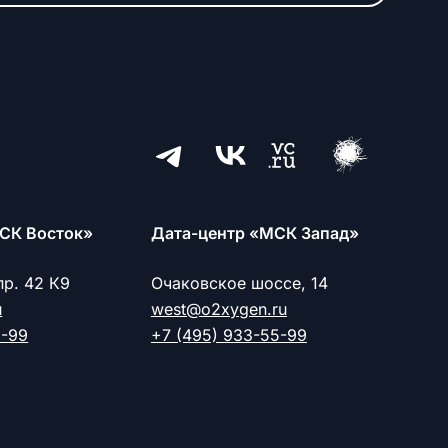
СК Восток»
Дата-центр «МСК Запад»
пр. 42 К9
Очаковское шоссе, 14
u
west@o2xygen.ru
5-99
+7 (495) 933-55-99