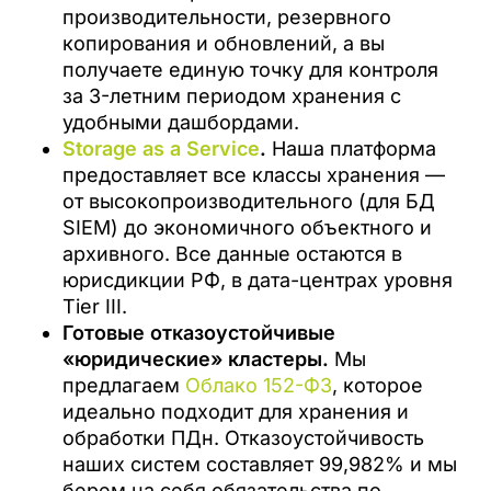
производительности, резервного
копирования и обновлений, а вы
получаете единую точку для контроля
за 3-летним периодом хранения с
удобными дашбордами.
Storage as a Service
.
Наша платформа
предоставляет все классы хранения —
от высокопроизводительного (для БД
SIEM) до экономичного объектного и
архивного. Все данные остаются в
юрисдикции РФ, в дата-центрах уровня
Tier III.
Готовые отказоустойчивые
«юридические» кластеры.
Мы
предлагаем
Облако 152-ФЗ
, которое
идеально подходит для хранения и
обработки ПДн. Отказоустойчивость
наших систем составляет 99,982% и мы
берем на себя обязательства по