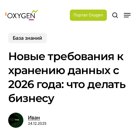
Skip
Menu
to
Men
main
Портал Oxygen
search
content
База знаний
Новые требования к
хранению данных с
2026 года: что делать
бизнесу
Иван
24.12.2025