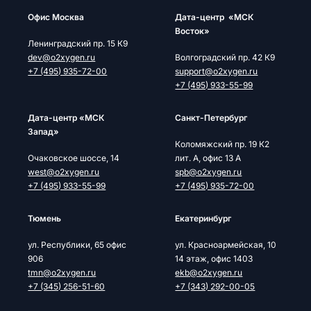
Офис Москва
Дата-центр «МСК
Восток»
Ленинградский пр. 15 К9
dev@o2xygen.ru
Волгоградский пр. 42 К9
+7 (495) 935-72-00
support@o2xygen.ru
+7 (495) 933-55-99
Дата-центр «МСК
Cанкт-Петербург
Запад»
Коломяжский пр. 19 К2
Очаковское шоссе, 14
лит. А, офис 13 А
west@o2xygen.ru
spb@o2xygen.ru
+7 (495) 933-55-99
+7 (495) 935-72-00
Тюмень
Екатеринбург
ул. Республики, 65 офис
ул. Красноармейская, 10
906
14 этаж, офис 1403
tmn@o2xygen.ru
ekb@o2xygen.ru
+7 (345) 256-51-60
+7 (343) 292-00-05