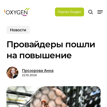
Skip
Menu
to
Men
main
Портал Oxygen
search
content
Новости
Провайдеры пошли
на повышение
Прозорова Анна
22.10.2024