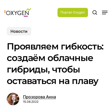
Skip
Menu
to
Men
main
Портал Oxygen
search
content
Новости
Проявляем гибкость:
создаём облачные
гибриды, чтобы
оставаться на плаву
Прозорова Анна
15.08.2022