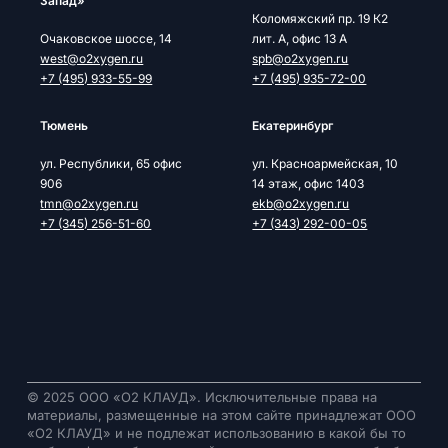
Запад»
Коломяжский пр. 19 К2
Очаковское шоссе, 14
лит. А, офис 13 А
west@o2xygen.ru
spb@o2xygen.ru
+7 (495) 933-55-99
+7 (495) 935-72-00
Тюмень
Екатеринбург
ул. Республики, 65 офис
ул. Красноармейская, 10
906
14 этаж, офис 1403
tmn@o2xygen.ru
ekb@o2xygen.ru
+7 (345) 256-51-60
+7 (343) 292-00-05
© 2025 ООО «О2 КЛАУД». Исключительные права на
материалы, размещенные на этом сайте принадлежат ООО
«О2 КЛАУД» и не подлежат использованию в какой бы то