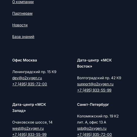
О компании
Партнерам
Новости
База знаний
Офис Москва
Дата-центр «МСК
Восток»
Ленинградский пр. 15 К9
dev@o2xygen.ru
Волгоградский пр. 42 К9
+7 (495) 935-72-00
support@o2xygen.ru
+7 (495) 933-55-99
Дата-центр «МСК
Cанкт-Петербург
Запад»
Коломяжский пр. 19 К2
Очаковское шоссе, 14
лит. А, офис 13 А
west@o2xygen.ru
spb@o2xygen.ru
+7 (495) 933-55-99
+7 (495) 935-72-00