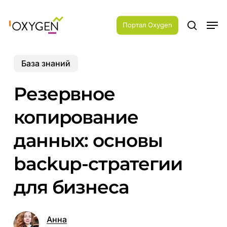
Skip
Menu
to
Men
main
Портал Oxygen
search
content
База знаний
Резервное
копирование
данных: основы
backup-стратегии
для бизнеса
Анна