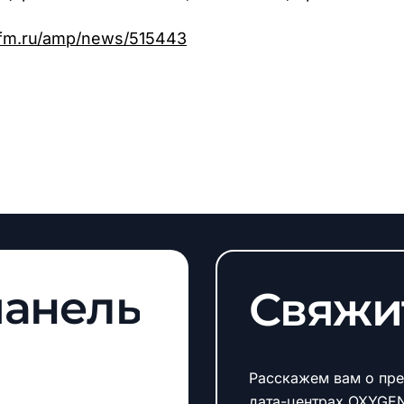
bfm.ru/amp/news/515443
панель
Свяжи
Расскажем вам о пре
дата-центрах OXYGE