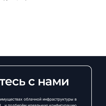
тесь
с
нами
имуществах облачной инфраструктуры в
N и подберём идеальную конфигурацию