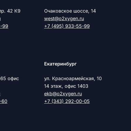
пр. 42 К9
Очаковское шоссе, 14
u
west@o2xygen.ru
5-99
+7 (495) 933-55-99
Екатеринбург
 65 офис
ул. Красноармейская, 10
14 этаж, офис 1403
u
ekb@o2xygen.ru
-60
+7 (343) 292-00-05