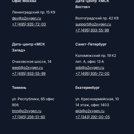
Офис Москва
Дата-центр «МСК
Восток»
Ленинградский пр. 15 К9
dev@o2xygen.ru
Волгоградский пр. 42 К9
+7 (495) 935-72-00
support@o2xygen.ru
+7 (495) 933-55-99
Дата-центр «МСК
Cанкт-Петербург
Запад»
Коломяжский пр. 19 К2
Очаковское шоссе, 14
лит. А, офис 13 А
west@o2xygen.ru
spb@o2xygen.ru
+7 (495) 933-55-99
+7 (495) 935-72-00
Тюмень
Екатеринбург
ул. Республики, 65 офис
ул. Красноармейская, 10
906
14 этаж, офис 1403
tmn@o2xygen.ru
ekb@o2xygen.ru
+7 (345) 256-51-60
+7 (343) 292-00-05