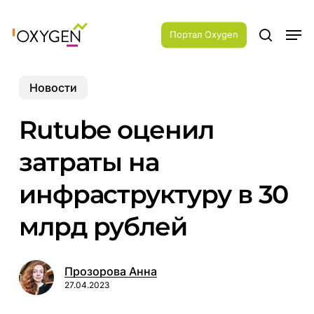
Skip
Menu
to
Men
main
Портал Oxygen
search
content
Новости
Rutube оценил
затраты на
инфраструктуру в 30
млрд рублей
Прозорова Анна
27.04.2023