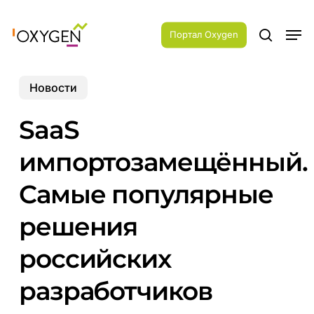
Skip
Menu
to
Men
main
Портал Oxygen
search
content
Новости
SaaS
импортозамещённый.
Cамые популярные
решения
российских
разработчиков