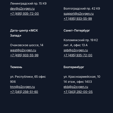
Ленинградский пр. 15 К9
dev@o2xygen.ru
Волгоградский пр. 42 К9
+7 (495) 935-72-00
support@o2xygen.ru
+7 (495) 933-55-99
Дата-центр «МСК
Cанкт-Петербург
Запад»
Коломяжский пр. 19 К2
Очаковское шоссе, 14
лит. А, офис 13 А
west@o2xygen.ru
spb@o2xygen.ru
+7 (495) 933-55-99
+7 (495) 935-72-00
Тюмень
Екатеринбург
ул. Республики, 65 офис
ул. Красноармейская, 10
906
14 этаж, офис 1403
tmn@o2xygen.ru
ekb@o2xygen.ru
+7 (345) 256-51-60
+7 (343) 292-00-05