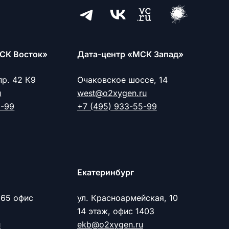
СК Восток»
Дата-центр «МСК Запад»
пр. 42 К9
Очаковское шоссе, 14
u
west@o2xygen.ru
5-99
+7 (495) 933-55-99
Екатеринбург
 65 офис
ул. Красноармейская, 10
14 этаж, офис 1403
u
ekb@o2xygen.ru