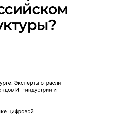
оссийском
уктуры?
урге. Эксперты отрасли
ендов ИТ-индустрии и
нке цифровой