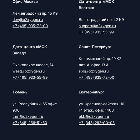
Офис Москва
Дата-центр «МСК
Восток»
Ленинградский пр. 15 К9
dev@o2xygen.ru
Волгоградский пр. 42 К9
+7 (495) 935-72-00
support@o2xygen.ru
+7 (495) 933-55-99
Дата-центр «МСК
Cанкт-Петербург
Запад»
Коломяжский пр. 19 К2
Очаковское шоссе, 14
лит. А, офис 13 А
west@o2xygen.ru
spb@o2xygen.ru
+7 (495) 933-55-99
+7 (495) 935-72-00
Тюмень
Екатеринбург
ул. Республики, 65 офис
ул. Красноармейская, 10
906
14 этаж, офис 1403
tmn@o2xygen.ru
ekb@o2xygen.ru
+7 (345) 256-51-60
+7 (343) 292-00-05