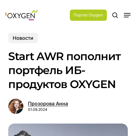
Skip
Menu
to
Men
main
Портал Oxygen
search
content
Новости
Start AWR пополнит
портфель ИБ-
продуктов OXYGEN
Прозорова Анна
01.08.2024