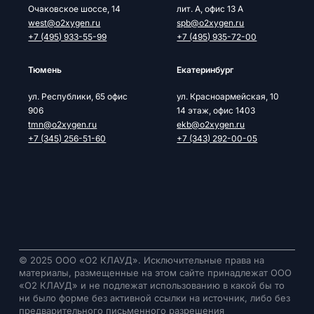
Очаковское шоссе, 14
лит. А, офис 13 А
west@o2xygen.ru
spb@o2xygen.ru
+7 (495) 933-55-99
+7 (495) 935-72-00
Тюмень
Екатеринбург
ул. Республики, 65 офис
ул. Красноармейская, 10
906
14 этаж, офис 1403
tmn@o2xygen.ru
ekb@o2xygen.ru
+7 (345) 256-51-60
+7 (343) 292-00-05
© 2025 ООО «О2 КЛАУД». Исключительные права на
материалы, размещенные на этом сайте принадлежат ООО
«О2 КЛАУД» и не подлежат использованию в какой бы то
ни было форме без активной ссылки на источник, либо без
предварительного письменного разрешения