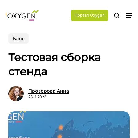
Skip
Menu
to
Men
main
Портал Oxygen
search
content
Блог
Тестовая сборка
стенда
Прозорова Анна
23.11.2023