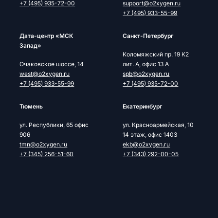
+7 (495) 935-72-00
support@o2xygen.ru
+7 (495) 933-55-99
Дата-центр «МСК
Cанкт-Петербург
Запад»
Коломяжский пр. 19 К2
Очаковское шоссе, 14
лит. А, офис 13 А
west@o2xygen.ru
spb@o2xygen.ru
+7 (495) 933-55-99
+7 (495) 935-72-00
Тюмень
Екатеринбург
ул. Республики, 65 офис
ул. Красноармейская, 10
906
14 этаж, офис 1403
tmn@o2xygen.ru
ekb@o2xygen.ru
+7 (345) 256-51-60
+7 (343) 292-00-05