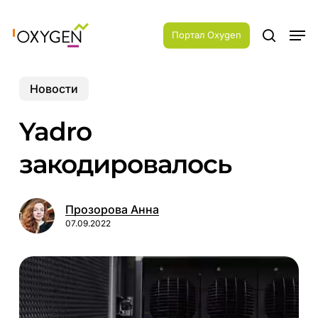
Skip
Menu
to
Men
main
Портал Oxygen
search
content
Новости
Yadro
закодировалось
Прозорова Анна
07.09.2022