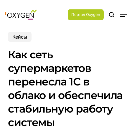
Skip
Menu
to
Men
main
Портал Oxygen
search
content
Кейсы
Как сеть
супермаркетов
перенесла 1С в
облако и обеспечила
стабильную работу
системы