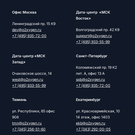
Офис Москва
Дата-центр «МСК
Восток»
Ленинградский пр. 15 К9
dev@o2xygen.ru
Волгоградский пр. 42 К9
+7 (495) 935-72-00
support@o2xygen.ru
+7 (495) 933-55-99
Дата-центр «МСК
Cанкт-Петербург
Запад»
Коломяжский пр. 19 К2
Очаковское шоссе, 14
лит. А, офис 13 А
west@o2xygen.ru
spb@o2xygen.ru
+7 (495) 933-55-99
+7 (495) 935-72-00
Тюмень
Екатеринбург
ул. Республики, 65 офис
ул. Красноармейская, 10
906
14 этаж, офис 1403
tmn@o2xygen.ru
ekb@o2xygen.ru
+7 (345) 256-51-60
+7 (343) 292-00-05