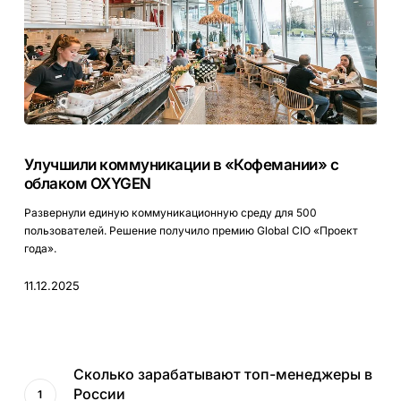
Улучшили
коммуникации
Улучшили коммуникации в «Кофемании» с
в
облаком OXYGEN
«Кофемании»
с
Развернули единую коммуникационную среду для 500
облаком
пользователей. Решение получило премию Global CIO «Проект
OXYGEN
года».
11.12.2025
Сколько зарабатывают топ-менеджеры в
России