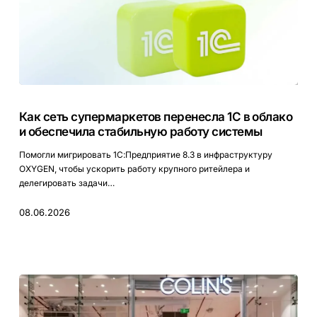
Как
сеть
Как сеть супермаркетов перенесла 1С в облако
супермаркетов
и обеспечила стабильную работу системы
перенесла
1С
Помогли мигрировать 1С:Предприятие 8.3 в инфраструктуру
в
OXYGEN, чтобы ускорить работу крупного ритейлера и
облако
делегировать задачи…
и
обеспечила
08.06.2026
стабильную
работу
системы