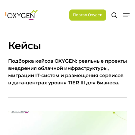
Skip
Menu
to
Men
main
Портал Oxygen
search
content
Кейсы
Подборка кейсов OXYGEN: реальные проекты
внедрения облачной инфраструктуры,
миграции IT-систем и размещения сервисов
в дата-центрах уровня TIER III для бизнеса.