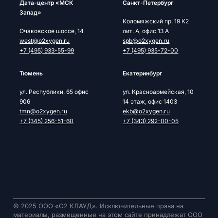
Дата-центр «МСК
Cанкт-Петербург
Запад»
Коломяжский пр. 19 К2
Очаковское шоссе, 14
лит. А, офис 13 А
west@o2xygen.ru
spb@o2xygen.ru
+7 (495) 933-55-99
+7 (495) 935-72-00
Тюмень
Екатеринбург
ул. Республики, 65 офис
ул. Красноармейская, 10
906
14 этаж, офис 1403
tmn@o2xygen.ru
ekb@o2xygen.ru
+7 (345) 256-51-60
+7 (343) 292-00-05
© 2025 ООО «О2 КЛАУД». Исключительные права на
материалы, размещенные на этом сайте принадлежат ООО