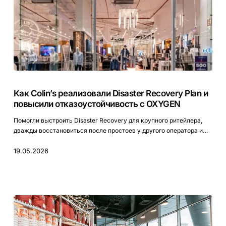
Как
Colin’s
Как Colin’s реализовали Disaster Recovery Plan и
реализовали
повысили отказоустойчивость с OXYGEN
Disaster
Recovery
Помогли выстроить Disaster Recovery для крупного ритейлера,
Plan
дважды восстановиться после простоев у другого оператора и…
и
повысили
19.05.2026
отказоустойчивость
с
OXYGEN